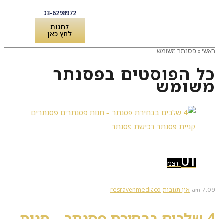
03-6298972
לחנות
לחץ כאן
ראשי
»
פסנתר משומש
לקוחות מספרים
שירותים ואביזרים לפסנתר
כל הפוסטים ב
פסנתר
משומש
קרא עוד ←
01
דצמ
אין תגובות
resravenmediaco
7:09 am
4 שלבים בבחירת פסנתר – חנות