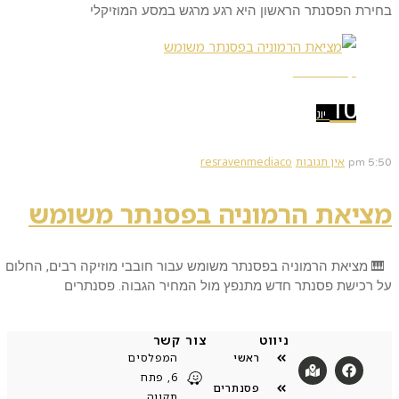
בחירת הפסנתר הראשון היא רגע מרגש במסע המוזיקלי
קרא עוד ←
10
יונ
אין תגובות
resravenmediaco
5:50 pm
מציאת הרמוניה בפסנתר משומש
🎹 מציאת הרמוניה בפסנתר משומש עבור חובבי מוזיקה רבים, החלום
על רכישת פסנתר חדש מתנפץ מול המחיר הגבוה. פסנתרים
ניווט
צור קשר
ראשי
המפלסים
6, פתח
פסנתרים
תקווה