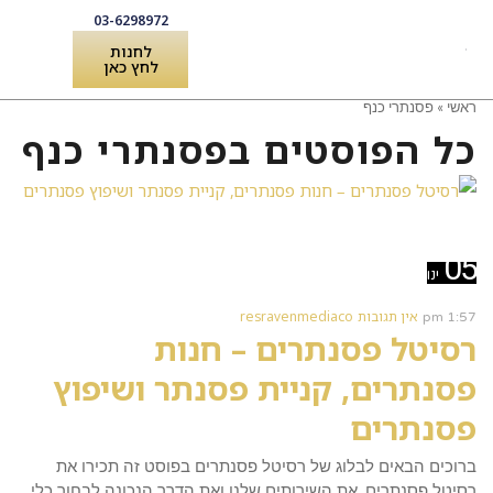
03-6298972
לחנות
לחץ כאן
ראשי
»
פסנתרי כנף
לקוחות מספרים
שירותים ואביזרים לפסנתר
כל הפוסטים ב
פסנתרי כנף
קרא עוד ←
05
ינו
אין תגובות
resravenmediaco
1:57 pm
רסיטל פסנתרים – חנות
פסנתרים, קניית פסנתר ושיפוץ
פסנתרים
ברוכים הבאים לבלוג של רסיטל פסנתרים בפוסט זה תכירו את
רסיטל פסנתרים, את השירותים שלנו ואת הדרך הנכונה לבחור כלי