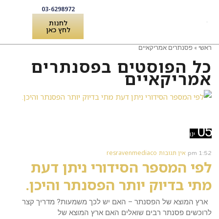
03-6298972
לחנות
לחץ כאן
ראשי
»
פסנתרים אמריקאיים
לקוחות מספרים
שירותים ואביזרים לפסנתר
כל הפוסטים ב
פסנתרים
אמריקאיים
קרא עוד ←
05
ינו
אין תגובות
resravenmediaco
1:52 pm
לפי המספר הסידורי ניתן דעת
מתי בדיוק יותר הפסנתר והיכן.
ארץ המוצא של הפסנתר – האם יש לכך משמעות? מדריך קצר
לרוכשים פסנתר רבים שואלים האם ארץ המוצא של