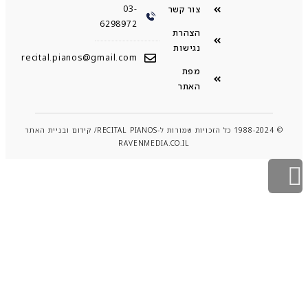
03-
צור קשר
6298972
הצהרת
נגישות
recital.pianos@gmail.com
מפת
האתר
© 1988-2024 כל הזכויות שמורות ל-RECITAL PIANOS/ קידום ובניית האתר
RAVENMEDIA.CO.IL
גלילה
לראש
העמוד